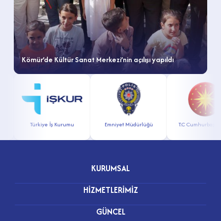
Kömür’de Kültür Sanat Merkezi’nin açılışı yapıldı
r
Türkiye İş Kurumu
Emniyet Müdürlüğü
T.C Cumhurbaşkanl
KURUMSAL
HİZMETLERİMİZ
GÜNCEL