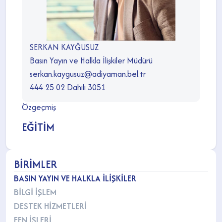
SERKAN KAYĞUSUZ
Basın Yayın ve Halkla İlişkiler Müdürü
serkan.kaygusuz@adiyaman.bel.tr
444 25 02 Dahili 3051
Özgeçmiş
EĞİTİM
BİRİMLER
BASIN YAYIN VE HALKLA İLİŞKİLER
BİLGİ İŞLEM
DESTEK HİZMETLERİ
FEN İŞLERİ