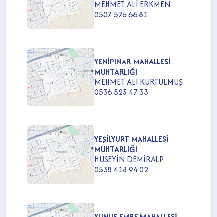
MEHMET ALİ ERKMEN
0507 576 66 81
YENİPINAR MAHALLESİ
MUHTARLIĞI
MEHMET ALİ KURTULMUŞ
0536 523 47 33
YEŞİLYURT MAHALLESİ
MUHTARLIĞI
HÜSEYİN DEMİRALP
0538 418 94 02
YUNUS EMRE MAHALLESİ