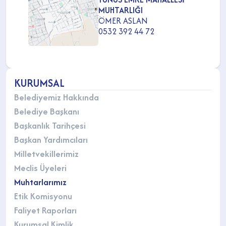
MUHTARLIĞI
ÖMER ASLAN
0532 392 44 72
KURUMSAL
Belediyemiz Hakkında
Belediye Başkanı
Başkanlık Tarihçesi
Başkan Yardımcıları
Milletvekillerimiz
Meclis Üyeleri
Muhtarlarımız
Etik Komisyonu
Faliyet Raporları
Kurumsal Kimlik