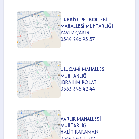
TÜRKİYE PETROLLERİ
MAHALLESİ MUHTARLIĞI
YAVUZ ÇAKIR
0544 246 95 57
ULUCAMİ MAHALLESİ
MUHTARLIĞI
İBRAHİM POLAT
0533 396 42 44
VARLIK MAHALLESİ
MUHTARLIĞI
HALİT KARAMAN
0544 540 11 02