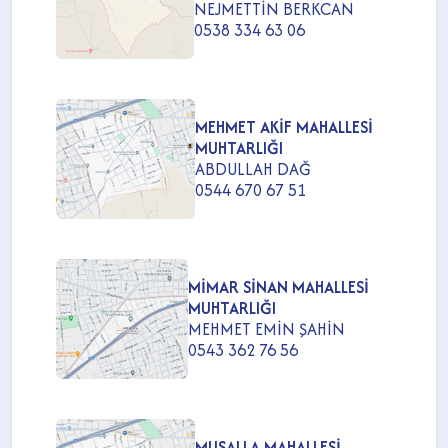
NEJMETTİN BERKCAN
0538 334 63 06
MEHMET AKİF MAHALLESİ
MUHTARLIĞI
ABDULLAH DAĞ
0544 670 67 51
MİMAR SİNAN MAHALLESİ
MUHTARLIĞI
MEHMET EMİN ŞAHİN
0543 362 76 56
MUSALLA MAHALLESİ