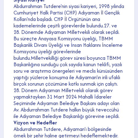
Abdurrahman Tutdere'nin siyasi kariyeri, 1998 yılında
Cumhuriyet Halk Partisi (CHP) Adıyaman İl Gençlik
Kolları'nda başladı. CHP İl Örgütünün ana
kademelerinde çeşitli görevlerde bulundu.27. ve
28. Dönemde Adıyaman Milletvekili olarak seçildi.
Bu süreçte Anayasa Komisyonu üyeliği, TBMM
Başkanlık Divanı Üyeliği ve İnsan Haklarını İnceleme
Komisyonu üyeliği görevlerinde
bulundu.Milletvekilliği görev süresi boyunca TBMM
Başkanlığına sunduğu çok sayıda kanun teklifi, yazılı
soru ve araştırma önergeleri ve meclis kürsüsünden
yaptığı yüzlerce konuşma ile Adıyaman’ın irili ufaklı
birçok sorunun çözümüne katkı sunmak için çalıştı.
28. Dönem Adıyaman Milletvekili olarak görev
yapmaktayken 31 Mart 2024 Mahalli İdareler
Seçiminde Adıyaman Belediye Başkanı adayı olan
Av. Abdurrahman Tutdere halkın büyük teveccühü
ile Adıyaman Belediye Başkanlığı görevine seçildi.
Vizyon ve Hedefler
Abdurrahman Tutdere, Adıyaman’ı bölgesinde
örnek bir şehir haline getirmeyi hedeflemektedir.