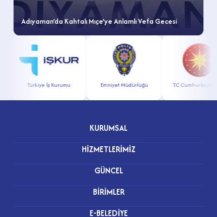
Adıyaman’da Kahtalı Mıçe’ye Anlamlı Vefa Gecesi
Türkiye İş Kurumu
Emniyet Müdürlüğü
T.C Cumhurbaşkanlı
KURUMSAL
HİZMETLERİMİZ
GÜNCEL
BİRİMLER
E-BELEDİYE