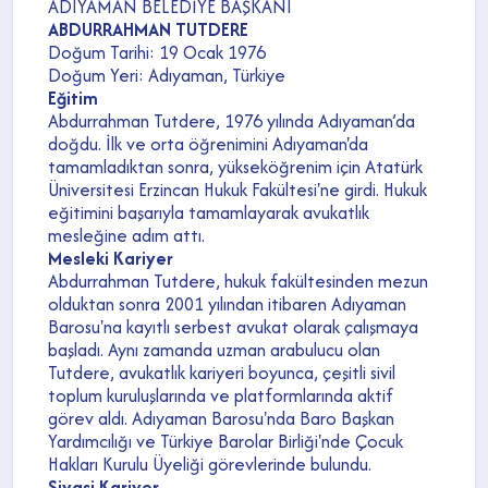
ADIYAMAN BELEDİYE BAŞKANI
ABDURRAHMAN TUTDERE
Doğum Tarihi: 19 Ocak 1976
Doğum Yeri: Adıyaman, Türkiye
Eğitim
Abdurrahman Tutdere, 1976 yılında Adıyaman’da
doğdu. İlk ve orta öğrenimini Adıyaman'da
tamamladıktan sonra, yükseköğrenim için Atatürk
Üniversitesi Erzincan Hukuk Fakültesi'ne girdi. Hukuk
eğitimini başarıyla tamamlayarak avukatlık
mesleğine adım attı.
Mesleki Kariyer
Abdurrahman Tutdere, hukuk fakültesinden mezun
olduktan sonra 2001 yılından itibaren Adıyaman
Barosu'na kayıtlı serbest avukat olarak çalışmaya
başladı. Aynı zamanda uzman arabulucu olan
Tutdere, avukatlık kariyeri boyunca, çeşitli sivil
toplum kuruluşlarında ve platformlarında aktif
görev aldı. Adıyaman Barosu'nda Baro Başkan
Yardımcılığı ve Türkiye Barolar Birliği'nde Çocuk
Hakları Kurulu Üyeliği görevlerinde bulundu.
Siyasi Kariyer