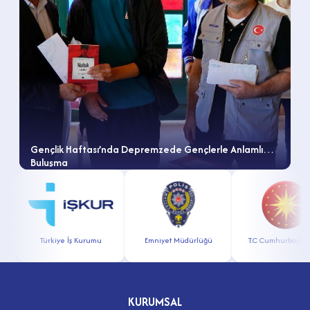
Gençlik Haftası’nda Depremzede Gençlerle Anlamlı
Buluşma
r
Türkiye İş Kurumu
Emniyet Müdürlüğü
T.C Cumhurbaşkanl
KURUMSAL