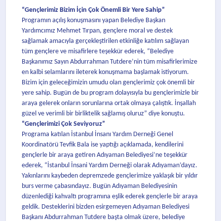
“Gençlerimiz Bizim İçin Çok Önemli Bir Yere Sahip”
Programın açılış konuşmasını yapan Belediye Başkan
Yardımcımız Mehmet Tırpan, gençlere moral ve destek
sağlamak amacıyla gerçekleştirilen etkinliğe katılım sağlayan
tüm gençlere ve misafirlere teşekkür ederek, “Belediye
Başkanımız Sayın Abdurrahman Tutdere’nin tüm misafirlerimize
en kalbi selamlarını ileterek konuşmama başlamak istiyorum.
Bizim için geleceğimizin umudu olan gençlerimiz çok önemli bir
yere sahip. Bugün de bu program dolayısıyla bu gençlerimizle bir
araya gelerek onların sorunlarına ortak olmaya çalıştık. İnşallah
güzel ve verimli bir birliktelik sağlamış oluruz” diye konuştu.
“Gençlerimizi Çok Seviyoruz”
Programa katılan İstanbul İnsanı Yardım Derneği Genel
Koordinatörü Tevfik Bala ise yaptığı açıklamada, kendilerini
gençlerle bir araya getiren Adıyaman Belediyesi’ne teşekkür
ederek, “İstanbul İnsani Yardım Derneği olarak Adıyaman’dayız.
Yakınlarını kaybeden depremzede gençlerimize yaklaşık bir yıldır
burs verme çabasındayız. Bugün Adıyaman Belediyesinin
düzenlediği kahvaltı programına eşlik ederek gençlerle bir araya
geldik. Desteklerini bizden esirgemeyen Adıyaman Belediyesi
Başkanı Abdurrahman Tutdere başta olmak üzere, belediye