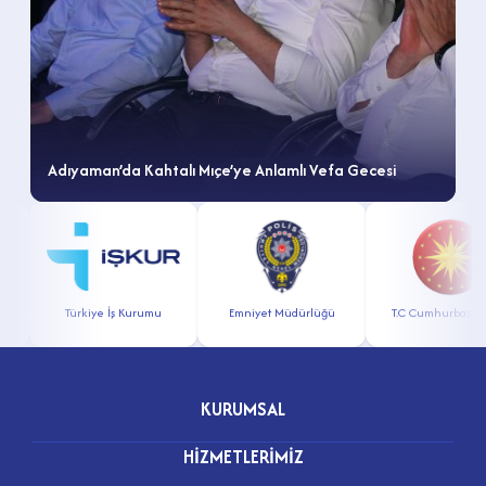
Adıyaman’da Kahtalı Mıçe’ye Anlamlı Vefa Gecesi
r
Türkiye İş Kurumu
Emniyet Müdürlüğü
T.C Cumhurbaşkanl
KURUMSAL
HİZMETLERİMİZ