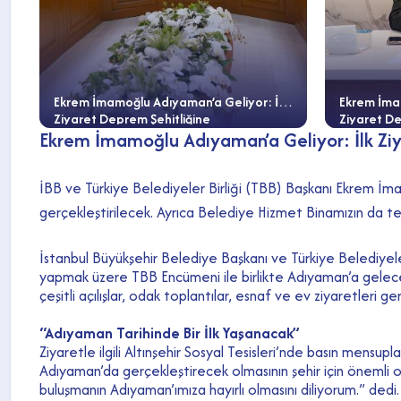
Ekrem İmamoğlu Adıyaman’a Geliyor: İlk
Ekrem İmam
Ziyaret Deprem Şehitliğine
Ziyaret De
Ekrem İmamoğlu Adıyaman’a Geliyor: İlk Zi
İBB ve Türkiye Belediyeler Birliği (TBB) Başkanı Ekrem İm
gerçekleştirilecek. Ayrıca Belediye Hizmet Binamızın da te
İstanbul Büyükşehir Belediye Başkanı ve Türkiye Belediyel
yapmak üzere TBB Encümeni ile birlikte Adıyaman’a gelece
çeşitli açılışlar, odak toplantılar, esnaf ve ev ziyaretleri ge
“Adıyaman Tarihinde Bir İlk Yaşanacak”
Ziyaretle ilgili Altınşehir Sosyal Tesisleri’nde basın mens
Adıyaman’da gerçekleştirecek olmasının şehir için önemli ol
buluşmanın Adıyaman’ımıza hayırlı olmasını diliyorum.” dedi.