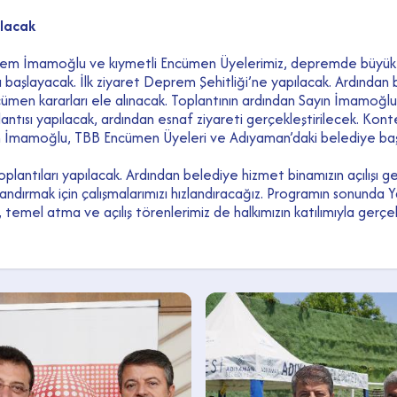
ılacak
krem İmamoğlu ve kıymetli Encümen Üyelerimiz, depremde büyük 
’ta başlayacak. İlk ziyaret Deprem Şehitliği’ne yapılacak. Ardın
cümen kararları ele alınacak. Toplantının ardından Sayın İmamoğlu,
lantısı yapılacak, ardından esnaf ziyareti gerçekleştirilecek. Kon
 İmamoğlu, TBB Encümen Üyeleri ve Adıyaman’daki belediye başk
plantıları yapılacak. Ardından belediye hizmet binamızın açılışı ge
andırmak için çalışmalarımızı hızlandıracağız. Programın sonunda 
cak, temel atma ve açılış törenlerimiz de halkımızın katılımıyla ge