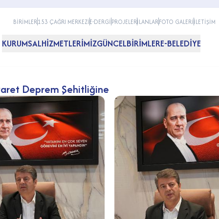
BİRİMLER
153 ÇAĞRI MERKEZİ
E-DERGİ
PROJELER
İLANLAR
FOTO GALERİ
İLETİŞİM
KURUMSAL
HİZMETLERİMİZ
GÜNCEL
BİRİMLER
E-BELEDİYE
yaret Deprem Şehitliğine