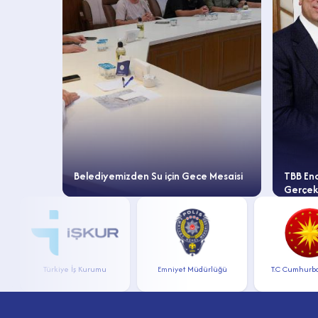
te Geçit
Belediyemizden Su için Gece Mesaisi
TBB En
Gerçekl
Türkiye İş Kurumu
Emniyet Müdürlüğü
T.C Cumhurbaşka