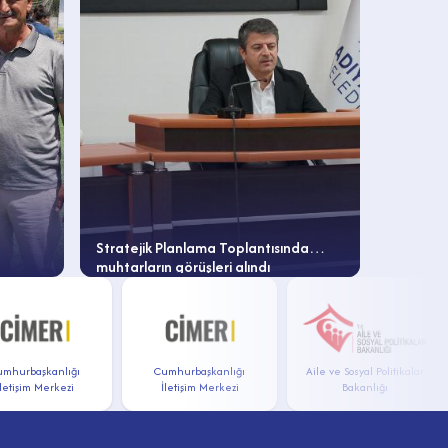
Stratejik Planlama Toplantısında
Adıyaman
muhtarların görüşleri alındı
Sultanl
Başladı
rbaşkanlığı
Cumhurbaşkanlığı
Aile ve Sosyal Politikalar
işim Merkezi
İletişim Merkezi
Bakanlığı