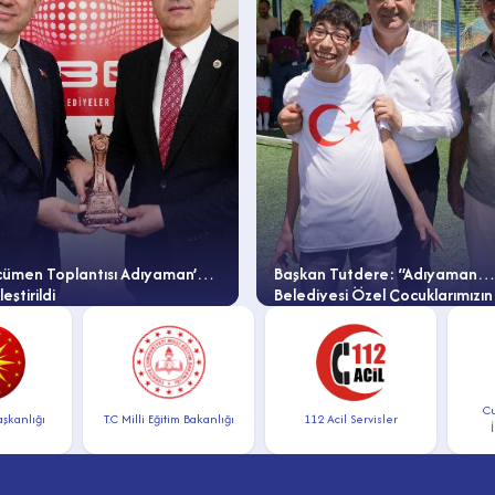
cümen Toplantısı Adıyaman’da
Başkan Tutdere: “Adıyaman
eştirildi
Belediyesi Özel Çocuklarımızın
Emrinde Olacak”
Cumhu
nlığı
T.C Milli Eğitim Bakanlığı
112 Acil Servisler
İlet