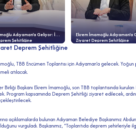
oğlu Adıyaman’a Geliyor: İlk
Ekrem İmamoğlu Adıyaman’a Ge
prem Şehitliğine
Ziyaret Deprem Şehitliğine
yaret Deprem Şehitliğine
amoğlu, TBB Encümen Toplantısı için Adıyaman’a gelecek. Yoğun p
meli atılacak.
er Birliği Başkanı Ekrem İmamoğlu, son TBB toplantısında kurulan
k. Program kapsamında Deprem Şehitliği ziyaret edilecek, ardınd
rçekleştirilecek.
uplarına açıklamalarda bulunan Adıyaman Belediye Başkanımız Abdurr
duğunu vurguladı. Başkanımız, “Toplantıda deprem şehirleriyle ilgi