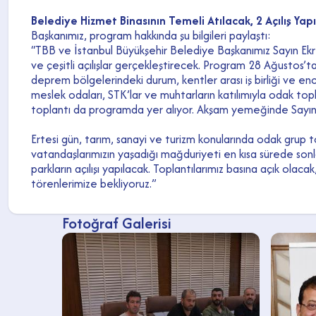
Belediye Hizmet Binasının Temeli Atılacak, 2 Açılış Yap
Başkanımız, program hakkında şu bilgileri paylaştı:
“TBB ve İstanbul Büyükşehir Belediye Başkanımız Sayın E
ve çeşitli açılışlar gerçekleştirecek. Program 28 Ağustos
deprem bölgelerindeki durum, kentler arası iş birliği ve en
meslek odaları, STK’lar ve muhtarların katılımıyla odak top
toplantı da programda yer alıyor. Akşam yemeğinde Sayın
Ertesi gün, tarım, sanayi ve turizm konularında odak grup to
vatandaşlarımızın yaşadığı mağduriyeti en kısa sürede sonl
parkların açılışı yapılacak. Toplantılarımız basına açık ola
törenlerimize bekliyoruz.”
Fotoğraf Galerisi