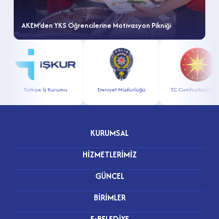
AKEM’den YKS Öğrencilerine Motivasyon Pikniği
Türkiye İş Kurumu
Emniyet Müdürlüğü
T.C Cumhurbaşkanlığı
KURUMSAL
HİZMETLERİMİZ
GÜNCEL
BİRİMLER