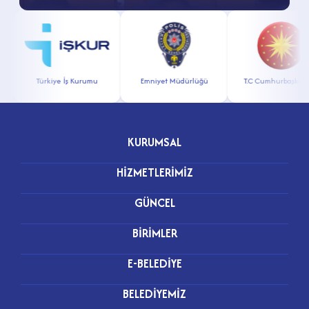
Türkiye İş Kurumu
Emniyet Müdürlüğü
T.C Cumhurbaşkanlığ
KURUMSAL
HİZMETLERİMİZ
GÜNCEL
BİRİMLER
E-BELEDİYE
BELEDİYEMİZ