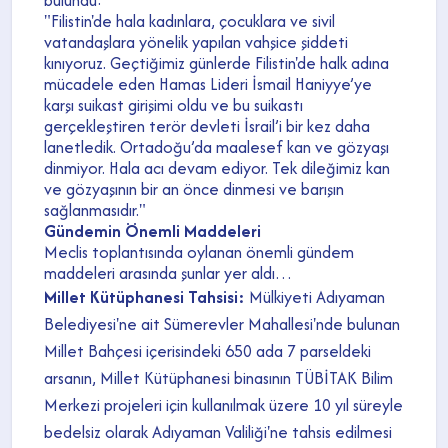
"Filistin'de hala kadınlara, çocuklara ve sivil
vatandaşlara yönelik yapılan vahşice şiddeti
kınıyoruz. Geçtiğimiz günlerde Filistin'de halk adına
mücadele eden Hamas Lideri İsmail Haniyye’ye
karşı suikast girişimi oldu ve bu suikastı
gerçekleştiren terör devleti İsrail’i bir kez daha
lanetledik. Ortadoğu’da maalesef kan ve gözyaşı
dinmiyor. Hala acı devam ediyor. Tek dileğimiz kan
ve gözyaşının bir an önce dinmesi ve barışın
sağlanmasıdır."
Gündemin Önemli Maddeleri
Meclis toplantısında oylanan önemli gündem
maddeleri arasında şunlar yer aldı…
Millet Kütüphanesi Tahsisi:
Mülkiyeti Adıyaman
Belediyesi'ne ait Sümerevler Mahallesi'nde bulunan
Millet Bahçesi içerisindeki 650 ada 7 parseldeki
arsanın, Millet Kütüphanesi binasının TÜBİTAK Bilim
Merkezi projeleri için kullanılmak üzere 10 yıl süreyle
bedelsiz olarak Adıyaman Valiliği'ne tahsis edilmesi