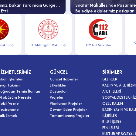
mız, Bakan Yardımcısı Gürgen’i
Sıratut Mahallesinde Pazar mes
 Etti
Belediye ekiplerimiz patlayan 
borusu sorununu anında çözdü
Cumh
anlığı
T.C Milli Eğitim Bakanlığı
112 Acil Servisler
İle
HİZMETLERİMİZ
GÜNCEL
BİRİMLER
ikah İşlemleri
Güncel Haberler
GELİRLER
ergi Takvimi
Etkinlikler
KADIN VE AİLE HİZM
oğrudan Temin İlanları
Duyurular
AFET İŞLERİ
tobüsüm Nerede
Projeler
SOSYAL DESTEK HİZ
obil Vezne
Planlanan Projeler
ÖZEL KALEM
ezbahane
Devam Eden Projeler
BASIN YAYIN VE HAL
alk Ekmek
Tamamlanmış Projeler
İLİŞKİLER
BİLGİ İŞLEM
FEN İŞLERİ
KÜLTÜR VE SOSYAL İ