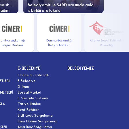
aisi:
Belediyemiz ile SARD arasında anlamlı
Yol Bakı
lağım
iş birliği protokolü
Caddesi
!
urbaşkanlığı
Cumhurbaşkanlığı
Aile ve Sosyal Politikalar
tişim Merkezi
İletişim Merkezi
Bakanlığı
E-BELEDİYE
BELEDİYEMİZ
Online Su Tahsilatı
ETLERİ
E-Belediye
D-İmar
METLERİ
Sosyal Market
E-Mezarlık Sistemi
KLA
Taziye İlanları
Kent Rehberi
Sicil Kodu Sorgulama
İmar Durum Sorgulama
ŞLER
Arsa Raiç Sorgulama