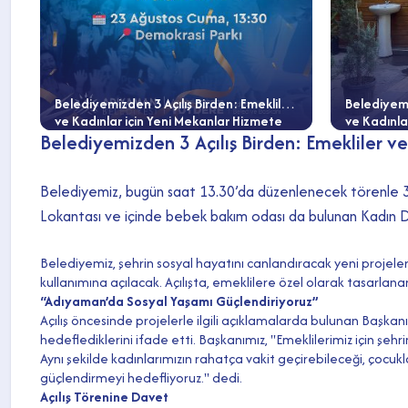
Belediyemizden 3 Açılış Birden: Emekliler
Belediyemi
ve Kadınlar için Yeni Mekanlar Hizmete
ve Kadınla
Belediyemizden 3 Açılış Birden: Emekliler ve
Giriyor
Giriyor
Belediyemiz, bugün saat 13.30’da düzenlenecek törenle 3 ye
Lokantası ve içinde bebek bakım odası da bulunan Kadın 
Belediyemiz, şehrin sosyal hayatını canlandıracak yeni projel
kullanımına açılacak. Açılışta, emeklilere özel olarak tasarlan
“Adıyaman’da Sosyal Yaşamı Güçlendiriyoruz”
Açılış öncesinde projelerle ilgili açıklamalarda bulunan Başka
hedeflediklerini ifade etti. Başkanımız, "Emeklilerimiz için şe
Aynı şekilde kadınlarımızın rahatça vakit geçirebileceği, çocuk
güçlendirmeyi hedefliyoruz." dedi.
Açılış Törenine Davet