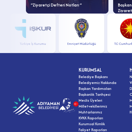
ayı
“Ziyaretçi Defteri Notları ”
Başkanı
Ziyaret
Türkiye İş Kurumu
Emniyet Müdürlüğü
T.C Cumhurbaşk
KURUMSAL
Belediye Başkanı
N
Belediyemiz Hakkında
V
Başkan Yardımcıları
D
Başkanlık Tarihçesi
O
Meclis Üyeleri
M
Milletvekillerimiz
M
Muhtarlarımız
H
KVKK Raporları
Kurumsal Kimlik
Faliyet Raporları