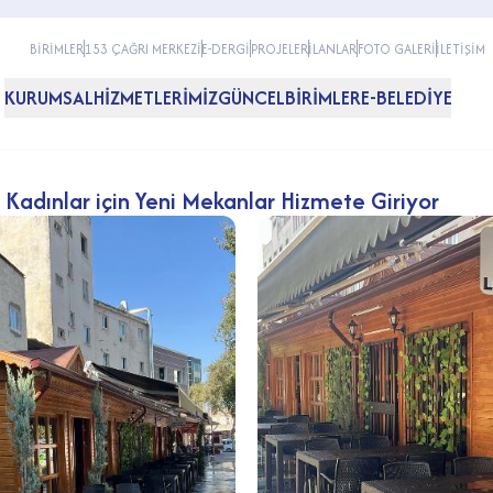
BİRİMLER
153 ÇAĞRI MERKEZİ
E-DERGİ
PROJELER
İLANLAR
FOTO GALERİ
İLETİŞİM
KURUMSAL
HİZMETLERİMİZ
GÜNCEL
BİRİMLER
E-BELEDİYE
 Kadınlar için Yeni Mekanlar Hizmete Giriyor