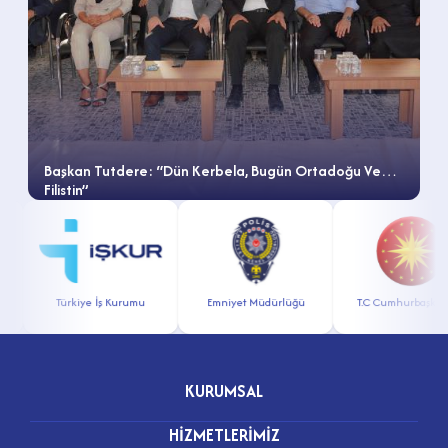
Başkan Tutdere: “Dün Kerbela, Bugün Ortadoğu Ve
Filistin”
Türkiye İş Kurumu
Emniyet Müdürlüğü
T.C Cumhurbaşkanlığ
KURUMSAL
HİZMETLERİMİZ