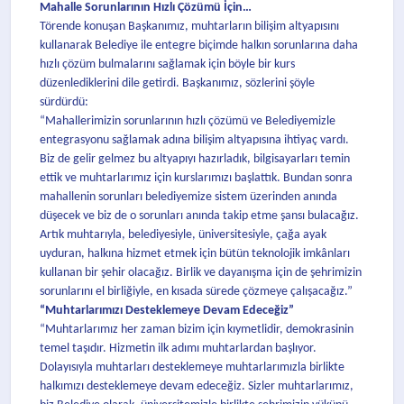
Mahalle Sorunlarının Hızlı Çözümü İçin…
Törende konuşan Başkanımız, muhtarların bilişim altyapısını
kullanarak Belediye ile entegre biçimde halkın sorunlarına daha
hızlı çözüm bulmalarını sağlamak için böyle bir kurs
düzenlediklerini dile getirdi. Başkanımız, sözlerini şöyle
sürdürdü:
“Mahallerimizin sorunlarının hızlı çözümü ve Belediyemizle
entegrasyonu sağlamak adına bilişim altyapısına ihtiyaç vardı.
Biz de gelir gelmez bu altyapıyı hazırladık, bilgisayarları temin
ettik ve muhtarlarımız için kurslarımızı başlattık. Bundan sonra
mahallenin sorunları belediyemize sistem üzerinden anında
düşecek ve biz de o sorunları anında takip etme şansı bulacağız.
Artık muhtarıyla, belediyesiyle, üniversitesiyle, çağa ayak
uyduran, halkına hizmet etmek için bütün teknolojik imkânları
kullanan bir şehir olacağız. Birlik ve dayanışma için de şehrimizin
sorunlarını el birliğiyle, en kısada sürede çözmeye çalışacağız.”
“Muhtarlarımızı Desteklemeye Devam Edeceğiz”
“Muhtarlarımız her zaman bizim için kıymetlidir, demokrasinin
temel taşıdır. Hizmetin ilk adımı muhtarlardan başlıyor.
Dolayısıyla muhtarları desteklemeye muhtarlarımızla birlikte
halkımızı desteklemeye devam edeceğiz. Sizler muhtarlarımız,