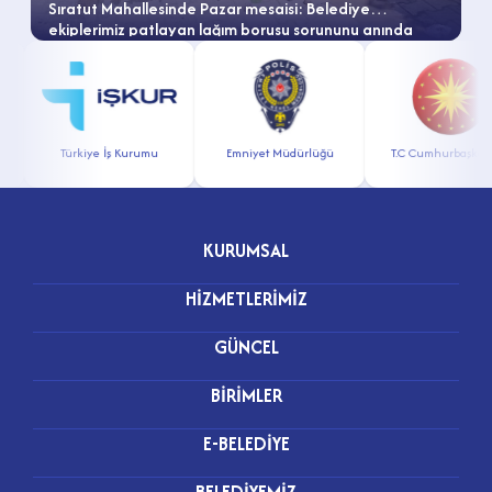
Sıratut Mahallesinde Pazar mesaisi: Belediye
ekiplerimiz patlayan lağım borusu sorununu anında
çözdü!
Türkiye İş Kurumu
Emniyet Müdürlüğü
T.C Cumhurbaşkanlı
KURUMSAL
HİZMETLERİMİZ
GÜNCEL
BİRİMLER
E-BELEDİYE