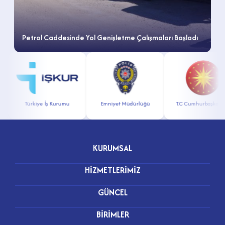
Petrol Caddesinde Yol Genişletme Çalışmaları Başladı
Türkiye İş Kurumu
Emniyet Müdürlüğü
T.C Cumhurbaşkanlığı
KURUMSAL
HİZMETLERİMİZ
GÜNCEL
BİRİMLER