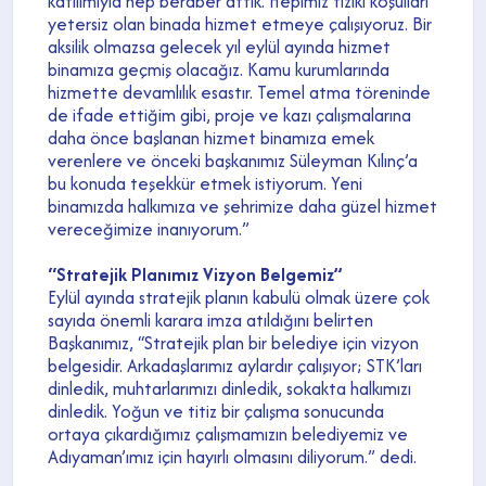
katılımıyla hep beraber attık. Hepimiz fiziki koşulları
yetersiz olan binada hizmet etmeye çalışıyoruz. Bir
aksilik olmazsa gelecek yıl eylül ayında hizmet
binamıza geçmiş olacağız. Kamu kurumlarında
hizmette devamlılık esastır. Temel atma töreninde
de ifade ettiğim gibi, proje ve kazı çalışmalarına
daha önce başlanan hizmet binamıza emek
verenlere ve önceki başkanımız Süleyman Kılınç’a
bu konuda teşekkür etmek istiyorum. Yeni
binamızda halkımıza ve şehrimize daha güzel hizmet
vereceğimize inanıyorum.”
“Stratejik Planımız Vizyon Belgemiz”
Eylül ayında stratejik planın kabulü olmak üzere çok
sayıda önemli karara imza atıldığını belirten
Başkanımız, “Stratejik plan bir belediye için vizyon
belgesidir. Arkadaşlarımız aylardır çalışıyor; STK’ları
dinledik, muhtarlarımızı dinledik, sokakta halkımızı
dinledik. Yoğun ve titiz bir çalışma sonucunda
ortaya çıkardığımız çalışmamızın belediyemiz ve
Adıyaman’ımız için hayırlı olmasını diliyorum.” dedi.