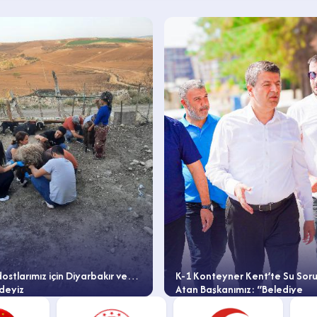
dostlarımız için Diyarbakır ve
K-1 Konteyner Kent’te Su Soru
deyiz
Atan Başkanımız: “Belediye
Emrinizde”