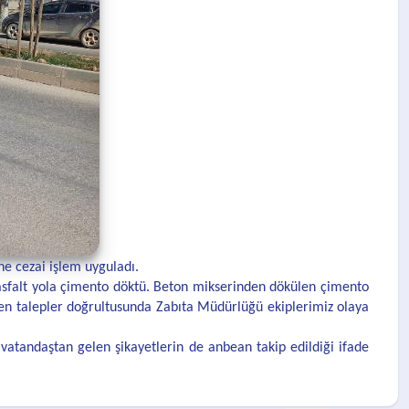
ne cezai işlem uyguladı.
asfalt yola çimento döktü. Beton mikserinden dökülen çimento
len talepler doğrultusunda Zabıta Müdürlüğü ekiplerimiz olaya
tandaştan gelen şikayetlerin de anbean takip edildiği ifade