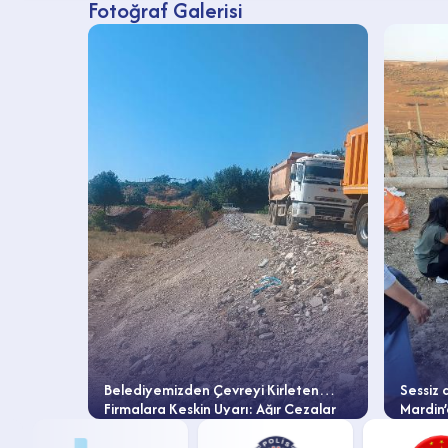
Fotoğraf Galerisi
Ekrem
Belediyemizden Çevreyi Kirleten
Sessiz 
ten
Firmalara Keskin Uyarı: Ağır Cezalar
Mardin’
Yolda