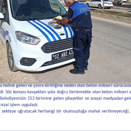
haline gelen ve çevre kirliliğine neden olan beton mikseri sürücüsü
i. Söz konusu kavşaktan yola doğru ilerlemekte olan beton mikseri 
 Belediyemizin 153 birimine gelen şikayetler ve sosyal medyadan ge
ezai işlem uyguladı.
ekteye uğratacak herhangi bir olumsuzluğa mahal verilmeyeceği, va