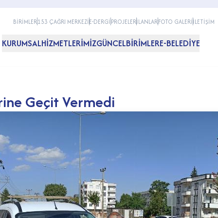
BİRİMLER
153 ÇAĞRI MERKEZİ
E-DERGİ
PROJELER
İLANLAR
FOTO GALERİ
İLETİŞİM
KURUMSAL
HİZMETLERİMİZ
GÜNCEL
BİRİMLER
E-BELEDİYE
erine Geçit Vermedi