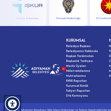
Türkiye İş Kurumu
Emniyet Müdürlüğü
T.C Cumhurbaşk
KURUMSAL
Belediye Başkanı
N
Belediyemiz Hakkında
V
Başkan Yardımcıları
D
Başkanlık Tarihçesi
O
Meclis Üyeleri
M
Milletvekillerimiz
M
Muhtarlarımız
H
KVKK Raporları
Kurumsal Kimlik
Faliyet Raporları
Etik Komisyonu
Adıyaman Belediyesi Bilgi İşlem Müdürlüğü ve İletişim Koordinatörlüğü tar