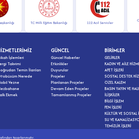
Cum
anlığı
T.C Milli Eğitim Bakanlığı
112 Acil Servisler
İle
HİZMETLERİMİZ
GÜNCEL
BİRİMLER
ikah İşlemleri
Güncel Haberler
GELİRLER
ergi Takvimi
Etkinlikler
KADIN VE AİLE HİZM
oğrudan Temin İlanları
Duyurular
AFET İŞLERİ
tobüsüm Nerede
Projeler
SOSYAL DESTEK HİZ
obil Vezne
Planlanan Projeler
ÖZEL KALEM
ezbahane
Devam Eden Projeler
BASIN YAYIN VE HAL
alk Ekmek
Tamamlanmış Projeler
İLİŞKİLER
BİLGİ İŞLEM
FEN İŞLERİ
KÜLTÜR VE SOSYAL İ
SU VE KANALİZASY
TEMİZLİK İŞLERİ
afından tasarlanmıştır.