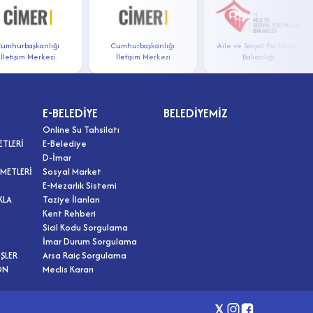
hurbaşkanlığı
Cumhurbaşkanlığı
Aile ve Sosyal Politikalar
tişim Merkezi
İletişim Merkezi
Bakanlığı
E-BELEDİYE
BELEDİYEMİZ
Online Su Tahsilatı
ETLERİ
E-Belediye
D-İmar
METLERİ
Sosyal Market
E-Mezarlık Sistemi
KLA
Taziye İlanları
Kent Rehberi
Sicil Kodu Sorgulama
İmar Durum Sorgulama
ŞLER
Arsa Raiç Sorgulama
ON
Meclis Kararı