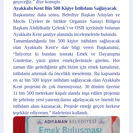
geçeceğiz.” diye konuştu.
Ayakkabı Kent Bin 500 Kişiye İstihdam Sağlayacak
Başkanımız daha sonra, Belediye Başkan Adayları ve
Meclis Üyeleri ile birlikte Organize Sanayi Bölgesi
Başkanı Abdülkadir Çelenk’i ve OSB içerisinde bulunan
Ayakkabı Kent şantiye alanında incelemelerde bulundu.
Tamamlandığında bin 500 kişiye istihdam sağlayacak
olan Ayakkabı Kent’e dair bilgi veren Başkanımız,
“İstiyoruz ki bundan sonraki Emek ve Dayanışma
Günlerine, yüzü gülen emekçilerimizle girelim. Her
zaman dile getirdiğimiz gibi bizim için emek kutsalımız,
istihdamı artırmak da öncelikli meselemiz. Bu kapsamda
en az bin 500 kişiye istihdam sağlayacak olan Ayakkabı
Kent projesini de çok önemsiyoruz. 30 dönüm üzerine
11 bin 500 metrekare kapalı alanda inşa edilen projemiz
ile şehrimiz yeni yatırımcılarını ağırlayacak ve önemli bir
istihdam alanı kazanacak. Projede emeği geçen herkese
teşekkür ediyorum.” ifadelerini kullandı.