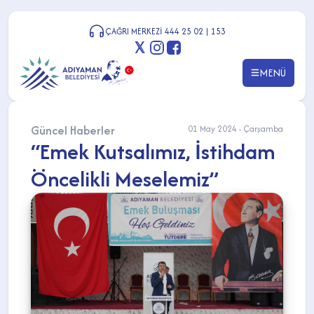
ÇAĞRI MERKEZİ 444 25 02 | 153
MENÜ
Güncel Haberler
01 May 2024 - Çarşamba
“Emek Kutsalımız, İstihdam
Öncelikli Meselemiz”