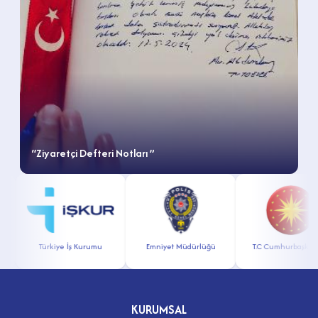
“Ziyaretçi Defteri Notları ”
Türkiye İş Kurumu
Emniyet Müdürlüğü
T.C Cumhurbaşkanlığ
KURUMSAL