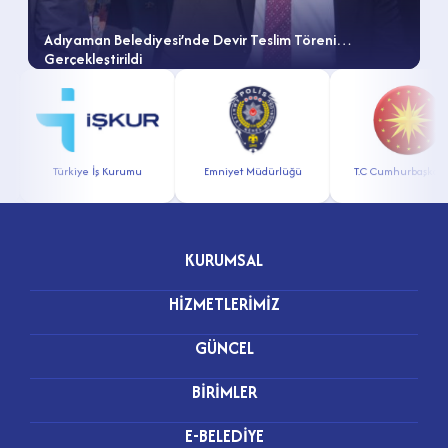
Adıyaman Belediyesi’nde Devir Teslim Töreni
Gerçekleştirildi
Türkiye İş Kurumu
Emniyet Müdürlüğü
T.C Cumhurbaşkanlığı
KURUMSAL
HİZMETLERİMİZ
GÜNCEL
BİRİMLER
E-BELEDİYE