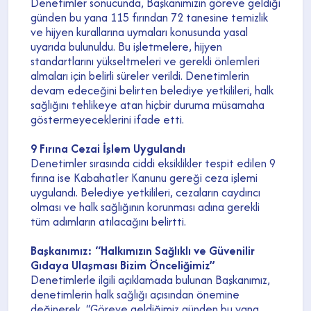
Denetimler sonucunda, Başkanımızın göreve geldiği
günden bu yana 115 fırından 72 tanesine temizlik
ve hijyen kurallarına uymaları konusunda yasal
uyarıda bulunuldu. Bu işletmelere, hijyen
standartlarını yükseltmeleri ve gerekli önlemleri
almaları için belirli süreler verildi. Denetimlerin
devam edeceğini belirten belediye yetkilileri, halk
sağlığını tehlikeye atan hiçbir duruma müsamaha
göstermeyeceklerini ifade etti.
9 Fırına Cezai İşlem Uygulandı
Denetimler sırasında ciddi eksiklikler tespit edilen 9
fırına ise Kabahatler Kanunu gereği ceza işlemi
uygulandı. Belediye yetkilileri, cezaların caydırıcı
olması ve halk sağlığının korunması adına gerekli
tüm adımların atılacağını belirtti.
Başkanımız: “Halkımızın Sağlıklı ve Güvenilir
Gıdaya Ulaşması Bizim Önceliğimiz”
Denetimlerle ilgili açıklamada bulunan Başkanımız,
denetimlerin halk sağlığı açısından önemine
değinerek, “Göreve geldiğimiz günden bu yana