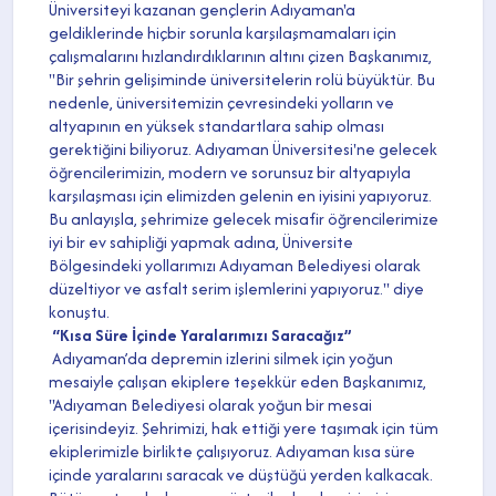
Üniversiteyi kazanan gençlerin Adıyaman'a
geldiklerinde hiçbir sorunla karşılaşmamaları için
çalışmalarını hızlandırdıklarının altını çizen Başkanımız,
"Bir şehrin gelişiminde üniversitelerin rolü büyüktür. Bu
nedenle, üniversitemizin çevresindeki yolların ve
altyapının en yüksek standartlara sahip olması
gerektiğini biliyoruz. Adıyaman Üniversitesi'ne gelecek
öğrencilerimizin, modern ve sorunsuz bir altyapıyla
karşılaşması için elimizden gelenin en iyisini yapıyoruz.
Bu anlayışla, şehrimize gelecek misafir öğrencilerimize
iyi bir ev sahipliği yapmak adına, Üniversite
Bölgesindeki yollarımızı Adıyaman Belediyesi olarak
düzeltiyor ve asfalt serim işlemlerini yapıyoruz." diye
konuştu.
“Kısa Süre İçinde Yaralarımızı Saracağız”
Adıyaman’da depremin izlerini silmek için yoğun
mesaiyle çalışan ekiplere teşekkür eden Başkanımız,
"Adıyaman Belediyesi olarak yoğun bir mesai
içerisindeyiz. Şehrimizi, hak ettiği yere taşımak için tüm
ekiplerimizle birlikte çalışıyoruz. Adıyaman kısa süre
içinde yaralarını saracak ve düştüğü yerden kalkacak.