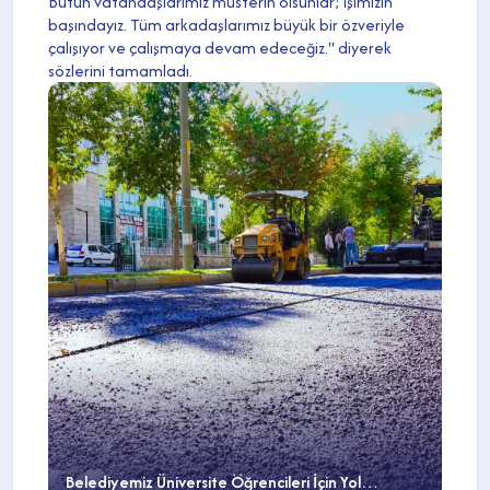
Bütün vatandaşlarımız müsterih olsunlar; işimizin
başındayız. Tüm arkadaşlarımız büyük bir özveriyle
çalışıyor ve çalışmaya devam edeceğiz." diyerek
sözlerini tamamladı.
Belediyemiz Üniversite Öğrencileri İçin Yol