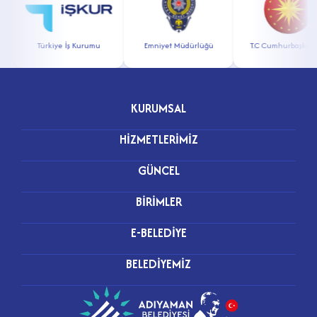
Türkiye İş Kurumu
Emniyet Müdürlüğü
T.C Cumhurbaşkanlığı
KURUMSAL
HİZMETLERİMİZ
GÜNCEL
BİRİMLER
E-BELEDİYE
BELEDİYEMİZ