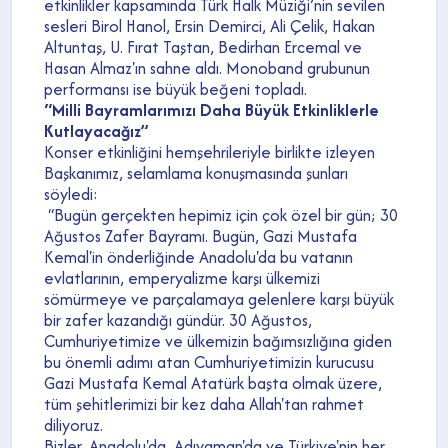
etkinlikler kapsamında Türk Halk Müziği’nin sevilen
sesleri Birol Hanol, Ersin Demirci, Ali Çelik, Hakan
Altuntaş, U. Fırat Taştan, Bedirhan Ercemal ve
Hasan Almaz'ın sahne aldı. Monoband grubunun
performansı ise büyük beğeni topladı.
“Milli Bayramlarımızı Daha Büyük Etkinliklerle
Kutlayacağız”
Konser etkinliğini hemşehrileriyle birlikte izleyen
Başkanımız, selamlama konuşmasında şunları
söyledi:
“Bugün gerçekten hepimiz için çok özel bir gün; 30
Ağustos Zafer Bayramı. Bugün, Gazi Mustafa
Kemal'in önderliğinde Anadolu'da bu vatanın
evlatlarının, emperyalizme karşı ülkemizi
sömürmeye ve parçalamaya gelenlere karşı büyük
bir zafer kazandığı gündür. 30 Ağustos,
Cumhuriyetimize ve ülkemizin bağımsızlığına giden
bu önemli adımı atan Cumhuriyetimizin kurucusu
Gazi Mustafa Kemal Atatürk başta olmak üzere,
tüm şehitlerimizi bir kez daha Allah'tan rahmet
diliyoruz.
Bizler, Anadolu'da, Adıyaman'da ve Türkiye'nin her