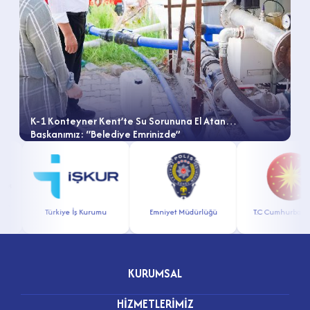
K-1 Konteyner Kent’te Su Sorununa El Atan
Başkanımız: “Belediye Emrinizde”
ar
Türkiye İş Kurumu
Emniyet Müdürlüğü
T.C Cumhurbaşkan
KURUMSAL
HİZMETLERİMİZ