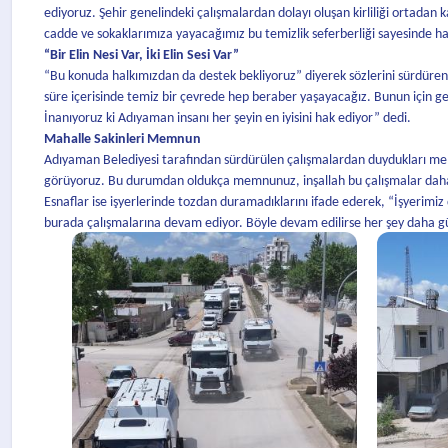
ediyoruz. Şehir genelindeki çalışmalardan dolayı oluşan kirliliği ortadan
cadde ve sokaklarımıza yayacağımız bu temizlik seferberliği sayesinde h
“Bir Elin Nesi Var, İki Elin Sesi Var”
“Bu konuda halkımızdan da destek bekliyoruz” diyerek sözlerini sürdüren Mü
süre içerisinde temiz bir çevrede hep beraber yaşayacağız. Bunun için 
İnanıyoruz ki Adıyaman insanı her şeyin en iyisini hak ediyor” dedi.
Mahalle Sakinleri Memnun
Adıyaman Belediyesi tarafından sürdürülen çalışmalardan duydukları memn
görüyoruz. Bu durumdan oldukça memnunuz, inşallah bu çalışmalar dah
Esnaflar ise işyerlerinde tozdan duramadıklarını ifade ederek, “İşyerimi
burada çalışmalarına devam ediyor. Böyle devam edilirse her şey daha gü