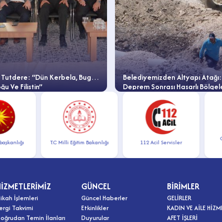
 Tutdere: “Dün Kerbela, Bugün
Belediyemizden Altyapı Atağı:
u Ve Filistin”
Deprem Sonrası Hasarlı Bölge
Yenileme Çalışmaları Başladı
Cumh
nlığı
T.C Milli Eğitim Bakanlığı
112 Acil Servisler
İlet
HİZMETLERİMİZ
GÜNCEL
BİRİMLER
ikah İşlemleri
Güncel Haberler
GELİRLER
ergi Takvimi
Etkinlikler
KADIN VE AİLE HİZM
oğrudan Temin İlanları
Duyurular
AFET İŞLERİ