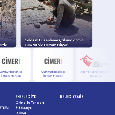
Kaldırım Düzenleme Çalışmalarımız
Adıyaman
lerde
Tüm Hızıyla Devam Ediyor
Vefa Ge
urbaşkanlığı
Cumhurbaşkanlığı
Aile ve Sosyal Politikalar
işim Merkezi
İletişim Merkezi
Bakanlığı
E-BELEDİYE
BELEDİYEMİZ
Online Su Tahsilatı
ETLERİ
E-Belediye
D-İmar