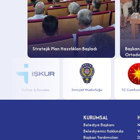
bat’ın
Stratejik Plan Hazırlıkları Başladı
Başkan
Ortadoğ
Türkiye İş Kurumu
Emniyet Müdürlüğü
T.C Cumhurbaşka
KURUMSAL
Belediye Başkanı
N
Belediyemiz Hakkında
V
Başkan Yardımcıları
D