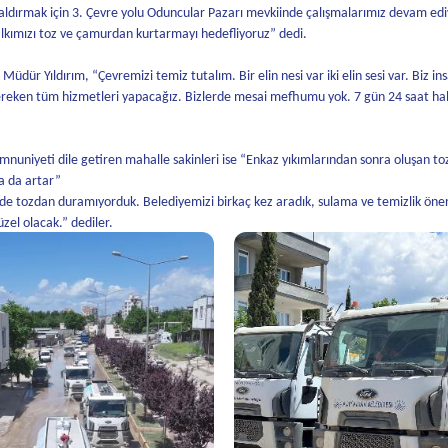
 kaldırmak için 3. Çevre yolu Oduncular Pazarı mevkiinde çalışmalarımız devam edi
alkımızı toz ve çamurdan kurtarmayı hedefliyoruz” dedi.
dür Yıldırım, “Çevremizi temiz tutalım. Bir elin nesi var iki elin sesi var. Biz in
gereken tüm hizmetleri yapacağız. Bizlerde mesai mefhumu yok. 7 gün 24 saat ha
uniyeti dile getiren mahalle sakinleri ise “Enkaz yıkımlarından sonra oluşan to
a da artar”
z de tozdan duramıyorduk. Belediyemizi birkaç kez aradık, sulama ve temizlik öne
zel olacak.” dediler.