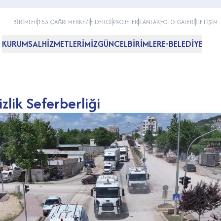
BİRİMLER
153 ÇAĞRI MERKEZİ
E-DERGİ
PROJELER
İLANLAR
FOTO GALERİ
İLETİŞİM
KURUMSAL
HİZMETLERİMİZ
GÜNCEL
BİRİMLER
E-BELEDİYE
lik Seferberliği