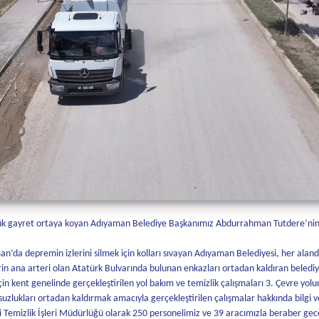
üyük gayret ortaya koyan Adıyaman Belediye Başkanımız Abdurrahman Tutdere’nin ek
da depremin izlerini silmek için kolları sıvayan Adıyaman Belediyesi, her alanda
 ana arteri olan Atatürk Bulvarında bulunan enkazları ortadan kaldıran belediye e
 için kent genelinde gerçekleştirilen yol bakım ve temizlik çalışmaları 3. Çevre yo
suzlukları ortadan kaldırmak amacıyla gerçekleştirilen çalışmalar hakkında bilgi
si Temizlik İşleri Müdürlüğü olarak 250 personelimiz ve 39 aracımızla beraber