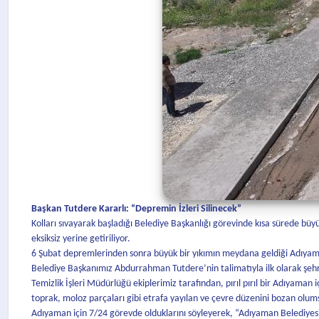
Başkan Tutdere Kararlı: “Depremin İzleri Silinecek”
Kolları sıvayarak başladığı Belediye Başkanlığı görevinde kısa sürede b
eksiksiz yerine getiriliyor.
6 Şubat depremlerinden sonra büyük bir yıkımın meydana geldiği Adıyaman’
Belediye Başkanımız Abdurrahman Tutdere’nin talimatıyla ilk olarak şehrin
Temizlik İşleri Müdürlüğü ekiplerimiz tarafından, pırıl pırıl bir Adıyaman
toprak, moloz parçaları gibi etrafa yayılan ve çevre düzenini bozan olum
Adıyaman için 7/24 görevde olduklarını söyleyerek, “Adıyaman Belediye