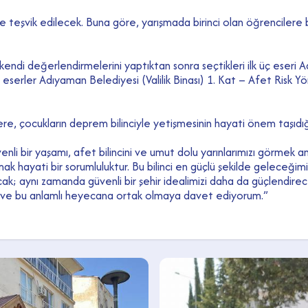
 teşvik edilecek. Buna göre, yarışmada birinci olan öğrencilere b
ise kendi değerlendirmelerini yaptıktan sonra seçtikleri ilk üç ese
n, eserler Adıyaman Belediyesi (Valilik Binası) 1. Kat – Afet Risk 
, çocukların deprem bilinciyle yetişmesinin hayati önem taşıdığı
li bir yaşamı, afet bilincini ve umut dolu yarınlarımızı görmek ama
 olmak hayati bir sorumluluktur. Bu bilinci en güçlü şekilde geleceği
k; aynı zamanda güvenli bir şehir idealimizi daha da güçlendirecek. 
aya ve bu anlamlı heyecana ortak olmaya davet ediyorum.”