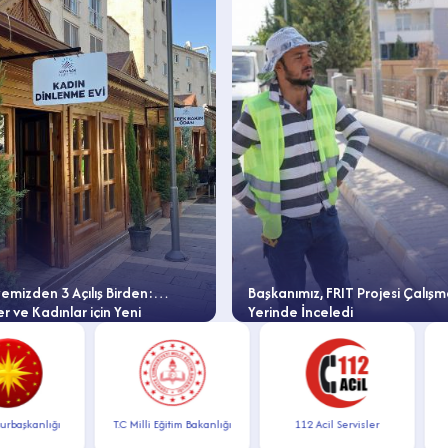
emizden 3 Açılış Birden:
Başkanımız, FRIT Projesi Çalışm
er ve Kadınlar için Yeni
Yerinde İnceledi
ar Hizmete Giriyor
C
şkanlığı
T.C Milli Eğitim Bakanlığı
112 Acil Servisler