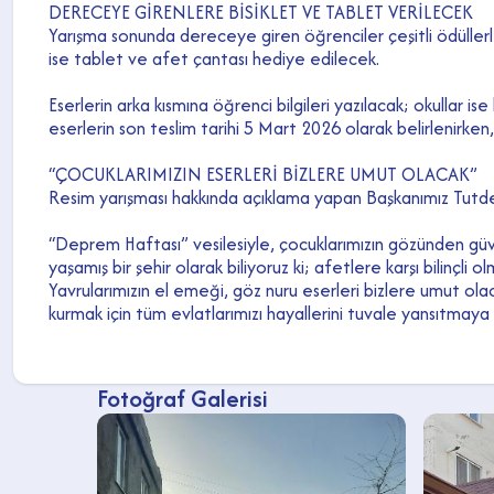
DERECEYE GİRENLERE BİSİKLET VE TABLET VERİLECEK
Yarışma sonunda dereceye giren öğrenciler çeşitli ödüllerle
ise tablet ve afet çantası hediye edilecek.
Eserlerin arka kısmına öğrenci bilgileri yazılacak; okullar 
eserlerin son teslim tarihi 5 Mart 2026 olarak belirlenirke
“ÇOCUKLARIMIZIN ESERLERİ BİZLERE UMUT OLACAK”
Resim yarışması hakkında açıklama yapan Başkanımız Tutdere
“Deprem Haftası” vesilesiyle, çocuklarımızın gözünden güven
yaşamış bir şehir olarak biliyoruz ki; afetlere karşı bilinçli
Yavrularımızın el emeği, göz nuru eserleri bizlere umut olaca
kurmak için tüm evlatlarımızı hayallerini tuvale yansıtm
Fotoğraf Galerisi