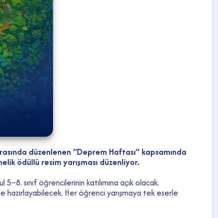
i arasında düzenlenen “Deprem Haftası” kapsamında
lik ödüllü resim yarışması düzenliyor.
5–8. sınıf öğrencilerinin katılımına açık olacak.
le hazırlayabilecek. Her öğrenci yarışmaya tek eserle