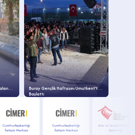
alarını
Buray Gençlik Haftasını Umutkent’te
Cumhuriy
Başlattı
Sinema’ N
umhurbaşkanlığı
Cumhurbaşkanlığı
Aile ve Sosyal Politikalar
İletişim Merkezi
İletişim Merkezi
Bakanlığı